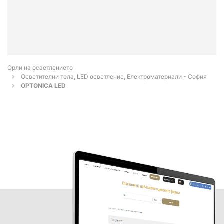
Орли на осветлението
Осветителни тела, LED осветление, Електроматериали - София
OPTONICA LED