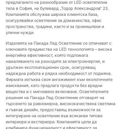
предлагането на разнообразие от LED осветителни
тела в София, на булевард „Тодор Александров“ 23.
Компанията обслужва широка клиентска база,
осигурявайки осветление за домакинства, офис
пространства, градини, както и за промишлени и
улични нужди.
Изделията на Пакада Лед Осветление се отличават с
ключовите предимства на LED технологията – висока
енергийна ефективност, която подпомага
намаляването на разходите за електроенергия, и
удължен експлоатационен срок, осигуряващ
надеждна работа и рядка необходимост от подмяна.
Фирмата изтъква своя ангажимент към екологичните
изисквания, като предлага продукти без вредни
вещества и с мигновено включване. Осветителните
решения на Пакада Лед Осветление отговарят на
търсенето за равномерна, висококачествена светлина
и гъвкав дизайн, предоставящ възможности за
интегриране на осветление във всякакви типове
интериори и екстериори. Компанията цели да
комбинира функционалност и ефективност за