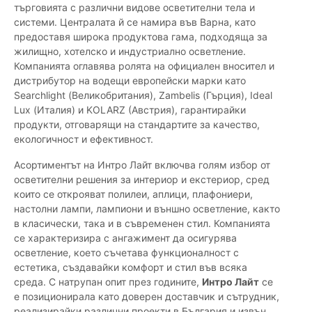
търговията с различни видове осветителни тела и
системи. Централата й се намира във Варна, като
предоставя широка продуктова гама, подходяща за
жилищно, хотелско и индустриално осветление.
Компанията оглавява ролята на официален вносител и
дистрибутор на водещи европейски марки като
Searchlight (Великобритания), Zambelis (Гърция), Ideal
Lux (Италия) и KOLARZ (Австрия), гарантирайки
продукти, отговарящи на стандартите за качество,
екологичност и ефективност.
Асортиментът на Интро Лайт включва голям избор от
осветителни решения за интериор и екстериор, сред
които се открояват полилеи, аплици, плафониери,
настолни лампи, лампиони и външно осветление, както
в класически, така и в съвременен стил. Компанията
се характеризира с ангажимент да осигурява
осветление, което съчетава функционалност с
естетика, създавайки комфорт и стил във всяка
среда. С натрупан опит през годините,
Интро Лайт
се
е позиционирала като доверен доставчик и сътрудник,
реализирайки различни проекти в България и извън