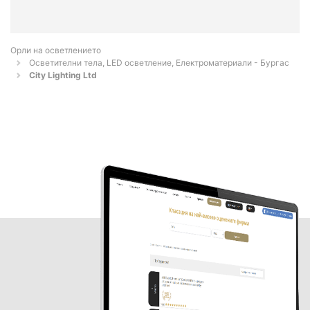
Орли на осветлението
Осветителни тела, LED осветление, Електроматериали - Бургас
City Lighting Ltd