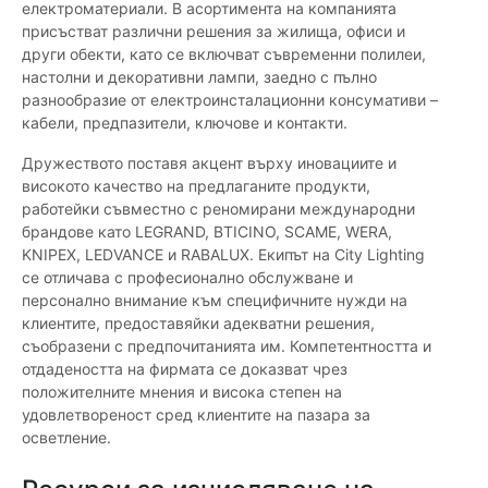
електроматериали. В асортимента на компанията
присъстват различни решения за жилища, офиси и
други обекти, като се включват съвременни полилеи,
настолни и декоративни лампи, заедно с пълно
разнообразие от електроинсталационни консумативи –
кабели, предпазители, ключове и контакти.
Дружеството поставя акцент върху иновациите и
високото качество на предлаганите продукти,
работейки съвместно с реномирани международни
брандове като LEGRAND, BTICINO, SCAME, WERA,
KNIPEX, LEDVANCE и RABALUX. Екипът на City Lighting
се отличава с професионално обслужване и
персонално внимание към специфичните нужди на
клиентите, предоставяйки адекватни решения,
съобразени с предпочитанията им. Компетентността и
отдадеността на фирмата се доказват чрез
положителните мнения и висока степен на
удовлетвореност сред клиентите на пазара за
осветление.